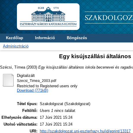
Kezdőlap
Információ
Böngészés
Adminisztráció
Egy kisújszállási általáno
Szécsi, Tímea
(2003)
Egy kisújszállási általános iskola becenevei és ragadv
Digitalizált
Szecsi_Timea_2003.pdf
Restricted to Registered users only
Download (771kB)
Tétel típus:
Szakdolgozat (Szakdolgozat)
Feltöltő:
Users 1 nincs találat.
Elhelyezés dátuma:
17 Júni 2021 15:24
Utolsó változtatás:
17 Júni 2021 15:24
URI:
http://szakdolgozat.uni-eszterhazy.hu/id/eprint/13317