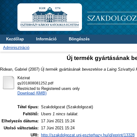
Kezdőlap
Információ
Böngészés
Adminisztráció
Új termék gyártásának be
Ridean, Gabriel
(2007)
Új termék gyártásának bevezetése a Laing Szivattyú K
Kézirat
gy201808081252.pdf
Restricted to Registered users only
Download (6MB)
Tétel típus:
Szakdolgozat (Szakdolgozat)
Feltöltő:
Users 1 nincs találat.
Elhelyezés dátuma:
17 Júni 2021 15:24
Utolsó változtatás:
17 Júni 2021 15:24
URI:
http://szakdolgozat.uni-eszterhazy.hu/id/eprint/13328