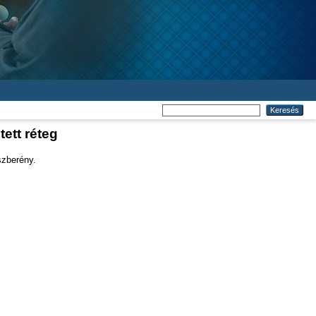
ett réteg
szberény.