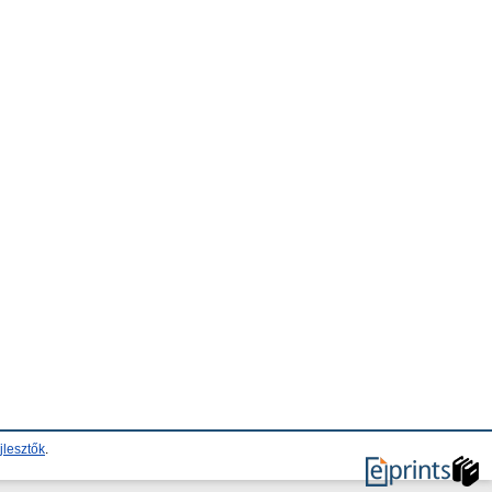
jlesztők
.