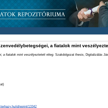
zenvedélybetegségei, a fiatalok mint veszélyeztet
 a fiatalok mint veszélyeztetett réteg.
Szakdolgozat thesis, Digitalizálás Já
at)
zterhazy.hu/id/eprint/13342