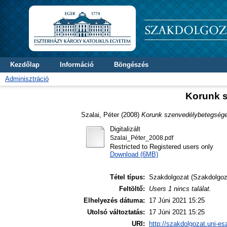
Kezdőlap
Információ
Böngészés
Adminisztráció
Korunk s
Szalai, Péter
(2008)
Korunk szenvedélybetegségei,
Digitalizált
Szalai_Péter_2008.pdf
Restricted to Registered users only
Download (6MB)
Tétel típus:
Szakdolgozat (Szakdolgoz
Feltöltő:
Users 1 nincs találat.
Elhelyezés dátuma:
17 Júni 2021 15:25
Utolsó változtatás:
17 Júni 2021 15:25
URI:
http://szakdolgozat.uni-es