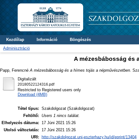
Kezdőlap
Információ
Böngészés
Adminisztráció
A mézesbábosság és a
Papp, Ferencné
A mézesbábosság és a hímes tojás a népművészetben.
Szak
Digitalizált
20180522124316.pdf
Restricted to Registered users only
Download (4MB)
Tétel típus:
Szakdolgozat (Szakdolgozat)
Feltöltő:
Users 1 nincs találat.
Elhelyezés dátuma:
17 Júni 2021 15:26
Utolsó változtatás:
17 Júni 2021 15:26
URI:
http://szakdolgozat.uni-eszterhazy.hu/id/eprint/13404