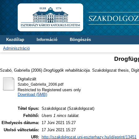
Kezdőlap
Információ
Böngészés
Adminisztráció
Drogfügg
Szabó, Gabriella
(2006)
Drogfüggők rehabilitációja.
Szakdolgozat thesis, Digit
Digitalizált
Szabo_Gabriella_2006.pdf
Restricted to Registered users only
Download (5MB)
Tétel típus:
Szakdolgozat (Szakdolgozat)
Feltöltő:
Users 1 nincs találat.
Elhelyezés dátuma:
17 Júni 2021 15:27
Utolsó változtatás:
17 Júni 2021 15:27
URI:
http://szakdolgozat.uni-eszterhazy.hu/id/eprint/13451