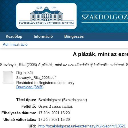
Kezdőlap
Információ
Böngészés
Adminisztráció
A plázák, mint az ezre
Steványik, Rita
(2003)
A plázák, mint az ezredforduló új kulturális szinterei.
S
Digitalizált
Stevanyik_Rita_2003.pdf
Restricted to Registered users only
Download (3MB)
Tétel típus:
Szakdolgozat (Szakdolgozat)
Feltöltő:
Users 1 nincs találat.
Elhelyezés dátuma:
17 Júni 2021 15:29
Utolsó változtatás:
17 Júni 2021 15:29
URI:
http://szakdolgozat.uni-eszterhazy.hu/id/eprint/13521