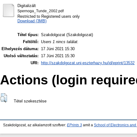
Digitalizált
Spernoga_Tunde_2002.pdf
Restricted to Registered users only
Download (3MB)
Tétel típus:
Szakdolgozat (Szakdolgozat)
Feltöltő:
Users 1 nincs találat.
Elhelyezés dátuma:
17 Júni 2021 15:30
Utolsó változtatás:
17 Júni 2021 15:30
URI:
http://szakdolgozat.uni-eszterhazy.hu/id/eprint/13532
Actions (login require
Tétel szekesztése
Szakdolgozat, az alkalamzott szoftver:
EPrints 3
amit a
School of Electronics an