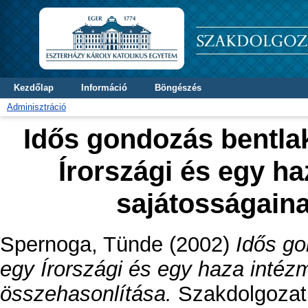
Kezdőlap
Információ
Böngészés
Adminisztráció
Idős gondozás bentl
Írországi és egy h
sajátosságain
Spernoga, Tünde
(2002)
Idős g
egy Írországi és egy haza inté
összehasonlítása.
Szakdolgozat t