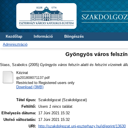
Kezdőlap
Információ
Böngészés
Adminisztráció
Gyöngyös város felszín a
Stass, Szabolcs
(2005)
Gyöngyös város felszín alatti és felszíni vízeinek áll
Kézirat
gy201808071137.pdf
Restricted to Registered users only
Download (3MB)
Tétel típus:
Szakdolgozat (Szakdolgozat)
Feltöltő:
Users 1 nincs találat.
Elhelyezés dátuma:
17 Júni 2021 15:32
Utolsó változtatás:
17 Júni 2021 15:32
URI:
http://szakdolgozat.uni-eszterhazy.hu/id/eprint/13630