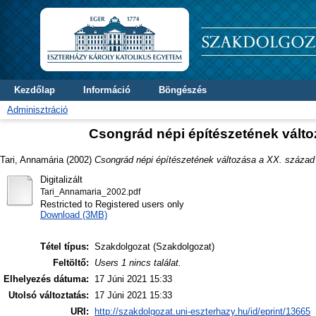
Kezdőlap
Információ
Böngészés
Adminisztráció
Csongrád népi építészetének változ
Tari, Annamária
(2002)
Csongrád népi építészetének változása a XX. század e
Digitalizált
Tari_Annamaria_2002.pdf
Restricted to Registered users only
Download (3MB)
Tétel típus:
Szakdolgozat (Szakdolgozat)
Feltöltő:
Users 1 nincs találat.
Elhelyezés dátuma:
17 Júni 2021 15:33
Utolsó változtatás:
17 Júni 2021 15:33
URI:
http://szakdolgozat.uni-eszterhazy.hu/id/eprint/13665