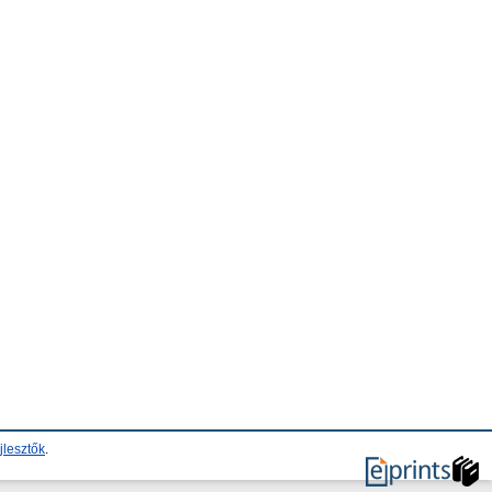
jlesztők
.