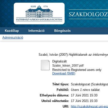
Kezdőlap
Információ
Böngészés
Adminisztráció
Szabó, István
(2007)
Hajléktalanok az intézménye
Digitalizált
Szabo_Istvan_2007.pdf
Restricted to Registered users only
Download (5MB)
Tétel típus:
Szakdolgozat (Szakdolgoz
Feltöltő:
Users 1 nincs találat.
Elhelyezés dátuma:
17 Júni 2021 15:33
Utolsó változtatás:
17 Júni 2021 15:33
URI:
http://szakdolgozat.uni-es