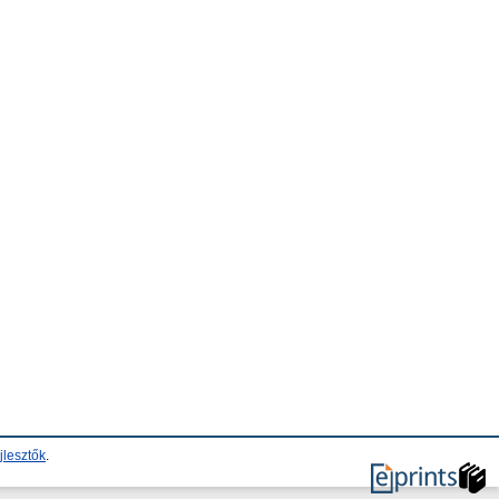
jlesztők
.