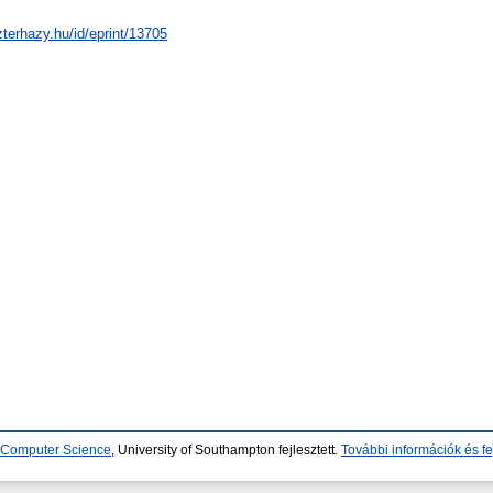
zterhazy.hu/id/eprint/13705
d Computer Science
, University of Southampton fejlesztett.
További információk és fe