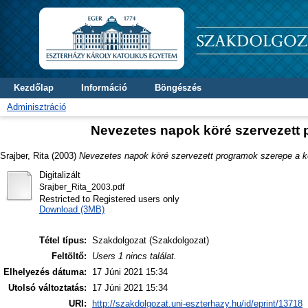
Kezdőlap
Információ
Böngészés
Adminisztráció
Nevezetes napok köré szervezett 
Srajber, Rita
(2003)
Nevezetes napok köré szervezett programok szerepe a k
Digitalizált
Srajber_Rita_2003.pdf
Restricted to Registered users only
Download (3MB)
Tétel típus:
Szakdolgozat (Szakdolgozat)
Feltöltő:
Users 1 nincs találat.
Elhelyezés dátuma:
17 Júni 2021 15:34
Utolsó változtatás:
17 Júni 2021 15:34
URI:
http://szakdolgozat.uni-eszterhazy.hu/id/eprint/13718