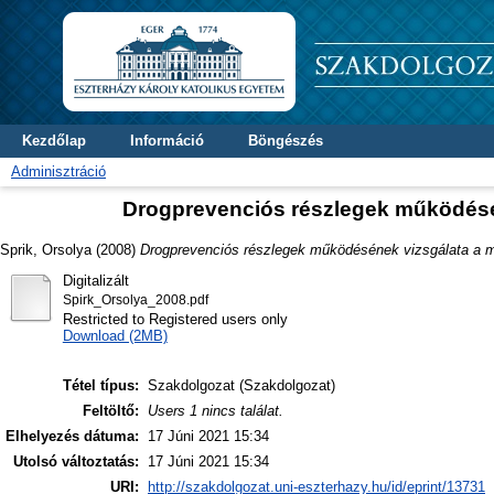
Kezdőlap
Információ
Böngészés
Adminisztráció
Drogprevenciós részlegek működésé
Sprik, Orsolya
(2008)
Drogprevenciós részlegek működésének vizsgálata a m
Digitalizált
Spirk_Orsolya_2008.pdf
Restricted to Registered users only
Download (2MB)
Tétel típus:
Szakdolgozat (Szakdolgozat)
Feltöltő:
Users 1 nincs találat.
Elhelyezés dátuma:
17 Júni 2021 15:34
Utolsó változtatás:
17 Júni 2021 15:34
URI:
http://szakdolgozat.uni-eszterhazy.hu/id/eprint/13731