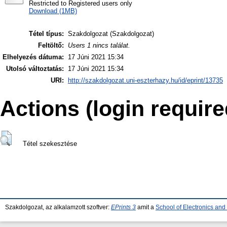
Restricted to Registered users only
Download (1MB)
Tétel típus:
Szakdolgozat (Szakdolgozat)
Feltöltő:
Users 1 nincs találat.
Elhelyezés dátuma:
17 Júni 2021 15:34
Utolsó változtatás:
17 Júni 2021 15:34
URI:
http://szakdolgozat.uni-eszterhazy.hu/id/eprint/13735
Actions (login require
Tétel szekesztése
Szakdolgozat, az alkalamzott szoftver:
EPrints 3
amit a
School of Electronics an