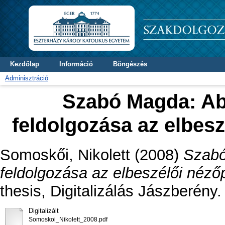
Kezdőlap
Információ
Böngészés
Adminisztráció
Szabó Magda: Ab
feldolgozása az elbesz
Somoskői, Nikolett
(2008)
Szabó
feldolgozása az elbeszélői nézőp
thesis, Digitalizálás Jászberény.
Digitalizált
Somoskoi_Nikolett_2008.pdf