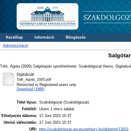
Kezdőlap
Információ
Böngészés
Adminisztráció
Salgótar
Tóth, Ágota
(2005)
Salgótarján sporttörténete.
Szakdolgozat thesis, Digitaliz
Digitalizált
Toth_Agota_2005.pdf
Restricted to Registered users only
Download (1MB)
Tétel típus:
Szakdolgozat (Szakdolgozat)
Feltöltő:
Users 1 nincs találat.
Elhelyezés dátuma:
17 Júni 2021 15:37
Utolsó változtatás:
17 Júni 2021 15:37
URI:
http://szakdolgozat.uni-eszterhazy.hu/id/eprint/13831