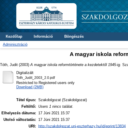
Kezdőlap
Információ
Böngészés
Adminisztráció
A magyar iskola refor
Tóth, Judit
(2003)
A magyar iskola reformtörténete a kezdetektől 1945-ig.
Szak
Digitalizált
Toth_Judit_2003_2.0.pdf
Restricted to Registered users only
Download (2MB)
Tétel típus:
Szakdolgozat (Szakdolgozat)
Feltöltő:
Users 1 nincs találat.
Elhelyezés dátuma:
17 Júni 2021 15:37
Utolsó változtatás:
17 Júni 2021 15:37
URI:
http://szakdolgozat.uni-eszterhazy.hu/id/eprint/13834