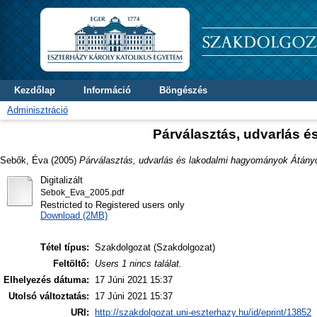
Kezdőlap
Információ
Böngészés
Adminisztráció
Párválasztás, udvarlás 
Sebők, Éva
(2005)
Párválasztás, udvarlás és lakodalmi hagyományok Átány
Digitalizált
Sebok_Eva_2005.pdf
Restricted to Registered users only
Download (2MB)
Tétel típus:
Szakdolgozat (Szakdolgozat)
Feltöltő:
Users 1 nincs találat.
Elhelyezés dátuma:
17 Júni 2021 15:37
Utolsó változtatás:
17 Júni 2021 15:37
URI:
http://szakdolgozat.uni-eszterhazy.hu/id/eprint/13852