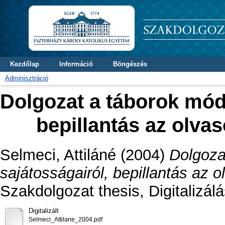
Kezdőlap
Információ
Böngészés
Adminisztráció
Dolgozat a táborok móds
bepillantás az olva
Selmeci, Attiláné
(2004)
Dolgoza
sajátosságairól, bepillantás az 
Szakdolgozat thesis, Digitalizál
Digitalizált
Selmeci_Attilane_2004.pdf