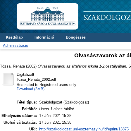
Kezdőlap
Információ
Böngészés
Adminisztráció
Olvasászavarok az ál
Tózsa, Renáta
(2002)
Olvasászavarok az általános iskola 1-2.osztályában.
Sz
Digitalizált
Tozsa_Renata_2002.pdf
Restricted to Registered users only
Download (3MB)
Tétel típus:
Szakdolgozat (Szakdolgozat)
Feltöltő:
Users 1 nincs találat.
Elhelyezés dátuma:
17 Júni 2021 15:38
Utolsó változtatás:
17 Júni 2021 15:38
URI:
http://szakdolgozat.uni-eszterhazy.hu/id/eprint/13875