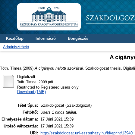
Kezdőlap
Információ
Böngészés
Adminisztráció
A cigányo
Tóth, Tímea
(2009)
A cigányok halotti szokásai.
Szakdolgozat thesis, Digital
Digitalizált
Toth_Timea_2009.pdf
Restricted to Registered users only
Download (1MB)
Tétel típus:
Szakdolgozat (Szakdolgozat)
Feltöltő:
Users 1 nincs találat.
Elhelyezés dátuma:
17 Júni 2021 15:39
Utolsó változtatás:
17 Júni 2021 15:39
URI:
http://szakdolgozat.uni-eszterhazy.hu/id/eprint/13940