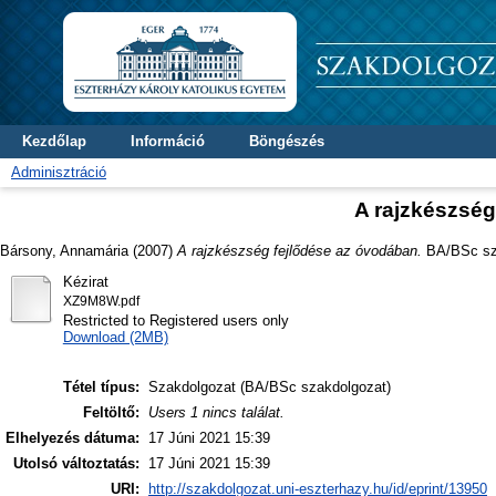
Kezdőlap
Információ
Böngészés
Adminisztráció
A rajzkészség
Bársony, Annamária
(2007)
A rajzkészség fejlődése az óvodában.
BA/BSc sza
Kézirat
XZ9M8W.pdf
Restricted to Registered users only
Download (2MB)
Tétel típus:
Szakdolgozat (BA/BSc szakdolgozat)
Feltöltő:
Users 1 nincs találat.
Elhelyezés dátuma:
17 Júni 2021 15:39
Utolsó változtatás:
17 Júni 2021 15:39
URI:
http://szakdolgozat.uni-eszterhazy.hu/id/eprint/13950