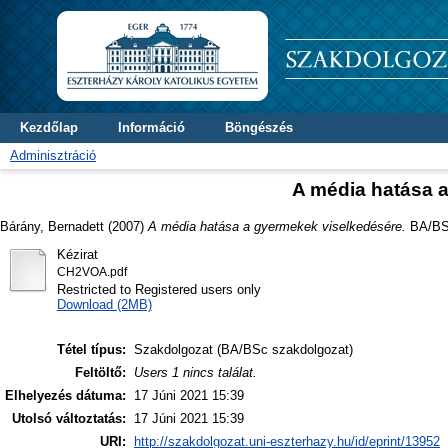
Kezdőlap
Információ
Böngészés
Adminisztráció
A média hatása 
Bárány, Bernadett
(2007)
A média hatása a gyermekek viselkedésére.
BA/BSc
Kézirat
CH2VOA.pdf
Restricted to Registered users only
Download (2MB)
Tétel típus:
Szakdolgozat (BA/BSc szakdolgozat)
Feltöltő:
Users 1 nincs találat.
Elhelyezés dátuma:
17 Júni 2021 15:39
Utolsó változtatás:
17 Júni 2021 15:39
URI:
http://szakdolgozat.uni-eszterhazy.hu/id/eprint/13952