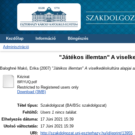
Kezdőlap
Információ
Böngészés
Adminisztráció
"Játékos illemtan" A viselk
Baloghné Makó, Erika
(2007)
"Játékos illemtan" A viselkedéskultúra alapjai 
Kézirat
I9RYUQ.pdf
Restricted to Registered users only
Download (3MB)
Tétel típus:
Szakdolgozat (BA/BSc szakdolgozat)
Feltöltő:
Users 1 nincs találat.
Elhelyezés dátuma:
17 Júni 2021 15:39
Utolsó változtatás:
17 Júni 2021 15:39
URI:
http://szakdolgozat.uni-eszterhazy.hu/id/eprint/13955