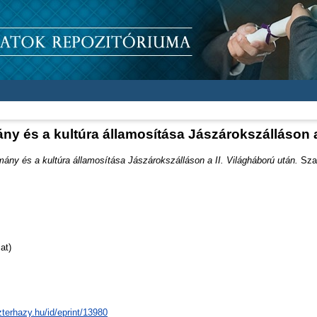
ny és a kultúra államosítása Jászárokszálláson a
mány és a kultúra államosítása Jászárokszálláson a II. Világháború után.
Szak
at)
zterhazy.hu/id/eprint/13980