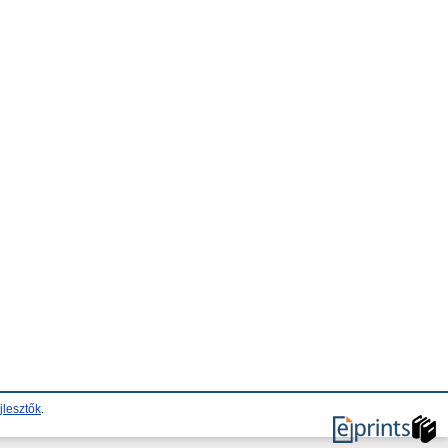
jlesztők
.