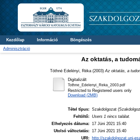
Kezdőlap
Információ
Böngészés
Adminisztráció
Az oktatás, a tudomá
Tóthné Edelényi, Réka
(2003)
Az oktatás, a tudo
Digitalizált
Tothne_Edelenyi_Reka_2003.pdf
Restricted to Registered users only
Download (2MB)
Tétel típus:
Szakdolgozat (Szakdolgoz
Feltöltő:
Users 1 nincs találat.
Elhelyezés dátuma:
17 Júni 2021 15:40
Utolsó változtatás:
17 Júni 2021 15:40
URI:
http://szakdolgozat.uni-es