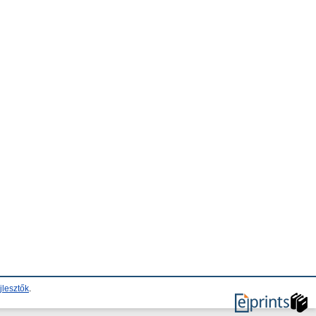
jlesztők
.