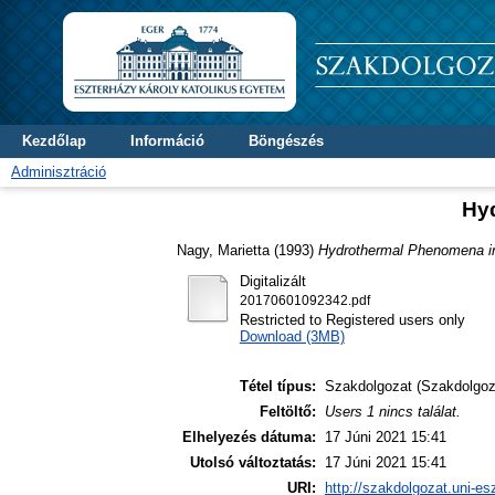
Kezdőlap
Információ
Böngészés
Adminisztráció
Hyd
Nagy, Marietta
(1993)
Hydrothermal Phenomena in
Digitalizált
20170601092342.pdf
Restricted to Registered users only
Download (3MB)
Tétel típus:
Szakdolgozat (Szakdolgoz
Feltöltő:
Users 1 nincs találat.
Elhelyezés dátuma:
17 Júni 2021 15:41
Utolsó változtatás:
17 Júni 2021 15:41
URI:
http://szakdolgozat.uni-es