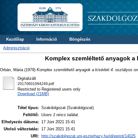
Kezdőlap
Információ
Böngészés
Adminisztráció
Komplex szemléltető anyagok a k
Orbán, Mária
(1979)
Komplex szemléltető anyagok a kísérleti 4. osztályos o
Digitalizált
20170601094249.pdf
Restricted to Registered users only
Download (21MB)
Tétel típus:
Szakdolgozat (Szakdolgozat)
Feltöltő:
Users 1 nincs találat.
Elhelyezés dátuma:
17 Júni 2021 15:41
Utolsó változtatás:
17 Júni 2021 15:41
URI:
http://szakdolgozat.uni-eszterhazy.hu/id/eprint/14025