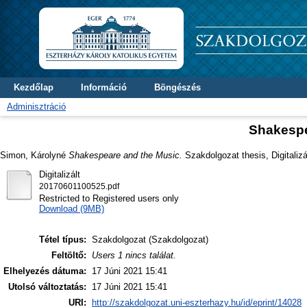
Kezdőlap
Információ
Böngészés
Adminisztráció
Shakespe
Simon, Károlyné
Shakespeare and the Music.
Szakdolgozat thesis, Digitalizá
Digitalizált
20170601100525.pdf
Restricted to Registered users only
Download (9MB)
Tétel típus:
Szakdolgozat (Szakdolgozat)
Feltöltő:
Users 1 nincs találat.
Elhelyezés dátuma:
17 Júni 2021 15:41
Utolsó változtatás:
17 Júni 2021 15:41
URI:
http://szakdolgozat.uni-eszterhazy.hu/id/eprint/14028