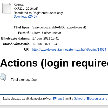
Kézirat
XXF21L_2016.pdf
Restricted to Registered users only
Download (2MB)
Tétel típus:
Szakdolgozat (MA/MSc szakdolgozat)
Feltöltő:
Users 1 nincs találat.
Elhelyezés dátuma:
17 Júni 2021 15:41
Utolsó változtatás:
17 Júni 2021 15:41
URI:
http://szakdolgozat.uni-eszterhazy.hu/id/eprint/14034
Actions (login require
Tétel szekesztése
Szakdolgozat, az alkalamzott szoftver:
EPrints 3
amit a
School of Electronics an