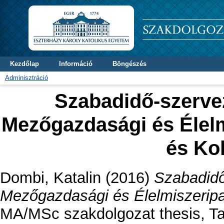
Kezdőlap
Információ
Böngészés
Adminisztráció
Szabadidő-szerve
Mezőgazdasági és Élelm
és Ko
Dombi, Katalin
(2016)
Szabadidő
Mezőgazdasági és Élelmiszeripa
MA/MSc szakdolgozat thesis, Ta