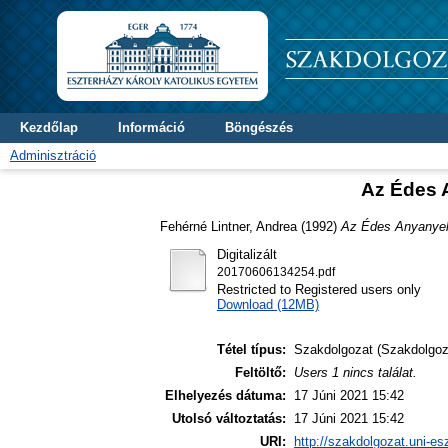
Kezdőlap
Információ
Böngészés
Adminisztráció
Az Édes A
Fehérné Lintner, Andrea
(1992)
Az Édes Anyanyelv
Digitalizált
20170606134254.pdf
Restricted to Registered users only
Download (12MB)
Tétel típus:
Szakdolgozat (Szakdolgoz
Feltöltő:
Users 1 nincs találat.
Elhelyezés dátuma:
17 Júni 2021 15:42
Utolsó változtatás:
17 Júni 2021 15:42
URI:
http://szakdolgozat.uni-es