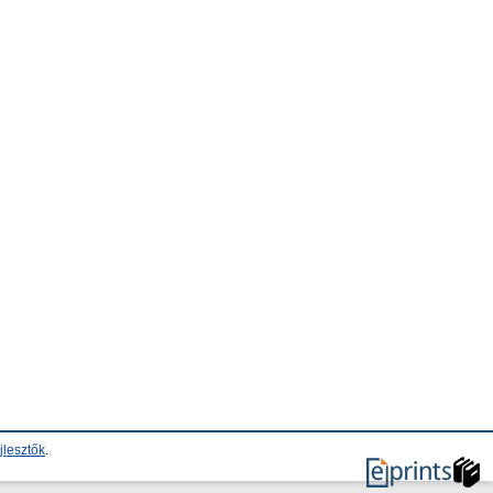
jlesztők
.