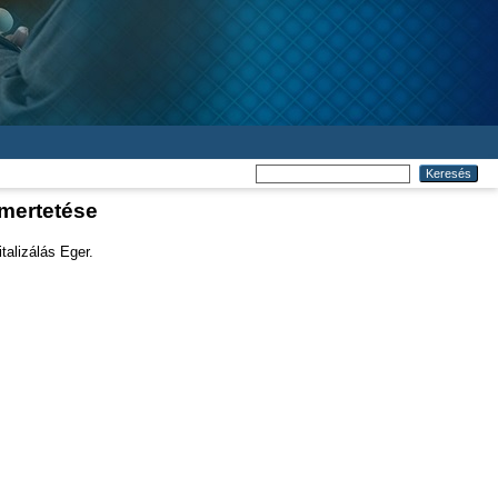
smertetése
talizálás Eger.