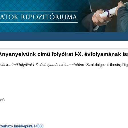
nyanyelvünk című folyóirat I-X. évfolyamának i
ünk című folyóirat I-X. évfolyamának ismertetése.
Szakdolgozat thesis, Digi
at)
zterhazy.hu/id/eprint/14050