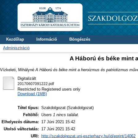
Kezdőlap
Információ
Böngészés
Adminisztráció
A Háború és béke mint 
Vízkeleti, Mihályné
A Háború és béke mint a heroizmus és patriotizmus műv
Digitalizált
20170607091222.pdf
Restricted to Registered users only
Download (1MB)
Tétel típus:
Szakdolgozat (Szakdolgozat)
Feltöltő:
Users 1 nincs találat.
Elhelyezés dátuma:
17 Júni 2021 15:42
Utolsó változtatás:
17 Júni 2021 15:42
URI:
http://szakdolgozat.uni-eszterhazy.hu/id/eprint/14062