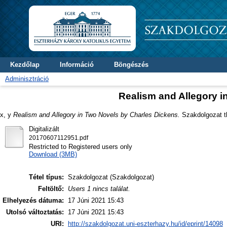
Kezdőlap
Információ
Böngészés
Adminisztráció
Realism and Allegory i
x, y
Realism and Allegory in Two Novels by Charles Dickens.
Szakdolgozat th
Digitalizált
20170607112951.pdf
Restricted to Registered users only
Download (3MB)
Tétel típus:
Szakdolgozat (Szakdolgozat)
Feltöltő:
Users 1 nincs találat.
Elhelyezés dátuma:
17 Júni 2021 15:43
Utolsó változtatás:
17 Júni 2021 15:43
URI:
http://szakdolgozat.uni-eszterhazy.hu/id/eprint/14098