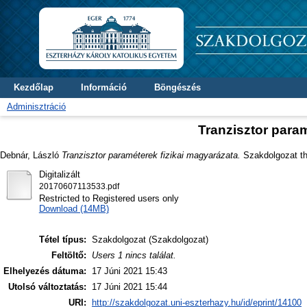
Kezdőlap
Információ
Böngészés
Adminisztráció
Tranzisztor param
Debnár, László
Tranzisztor paraméterek fizikai magyarázata.
Szakdolgozat the
Digitalizált
20170607113533.pdf
Restricted to Registered users only
Download (14MB)
Tétel típus:
Szakdolgozat (Szakdolgozat)
Feltöltő:
Users 1 nincs találat.
Elhelyezés dátuma:
17 Júni 2021 15:43
Utolsó változtatás:
17 Júni 2021 15:44
URI:
http://szakdolgozat.uni-eszterhazy.hu/id/eprint/14100