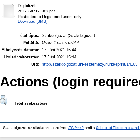
Digitalizált
20170607121803.pdf
Restricted to Registered users only
Download (3MB)
Tétel típus:
Szakdolgozat (Szakdolgozat)
Feltöltő:
Users 1 nincs találat.
Elhelyezés dátuma:
17 Júni 2021 15:44
Utolsó változtatás:
17 Júni 2021 15:44
URI:
http://szakdolgozat.uni-eszterhazy.hu/id/eprint/14105
Actions (login require
Tétel szekesztése
Szakdolgozat, az alkalamzott szoftver:
EPrints 3
amit a
School of Electronics an