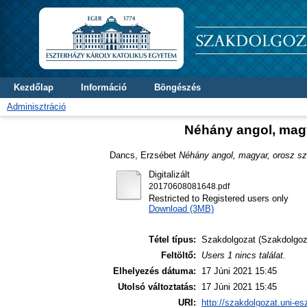
Kezdőlap
Információ
Böngészés
Adminisztráció
Néhány angol, magy
Dancs, Erzsébet
Néhány angol, magyar, orosz sz
Digitalizált
20170608081648.pdf
Restricted to Registered users only
Download (3MB)
Tétel típus:
Szakdolgozat (Szakdolgoz
Feltöltő:
Users 1 nincs találat.
Elhelyezés dátuma:
17 Júni 2021 15:45
Utolsó változtatás:
17 Júni 2021 15:45
URI:
http://szakdolgozat.uni-es