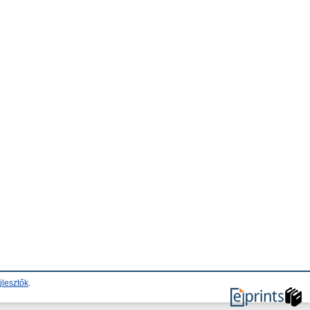
jlesztők
.