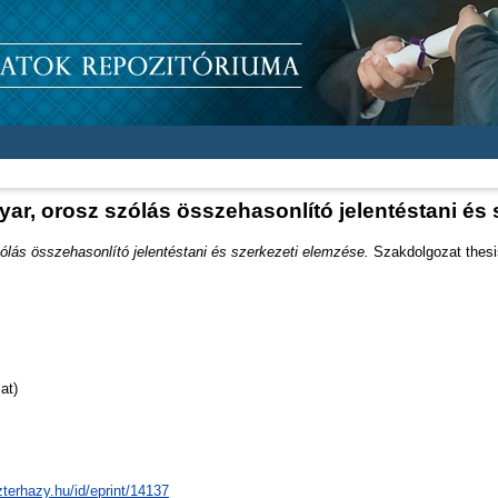
ar, orosz szólás összehasonlító jelentéstani és 
ólás összehasonlító jelentéstani és szerkezeti elemzése.
Szakdolgozat thesis
at)
zterhazy.hu/id/eprint/14137