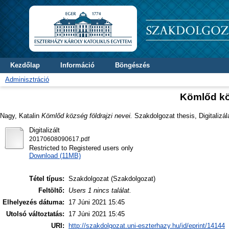
Kezdőlap
Információ
Böngészés
Adminisztráció
Kömlőd köz
Nagy, Katalin
Kömlőd község földrajzi nevei.
Szakdolgozat thesis, Digitalizál
Digitalizált
20170608090617.pdf
Restricted to Registered users only
Download (11MB)
Tétel típus:
Szakdolgozat (Szakdolgozat)
Feltöltő:
Users 1 nincs találat.
Elhelyezés dátuma:
17 Júni 2021 15:45
Utolsó változtatás:
17 Júni 2021 15:45
URI:
http://szakdolgozat.uni-eszterhazy.hu/id/eprint/14144