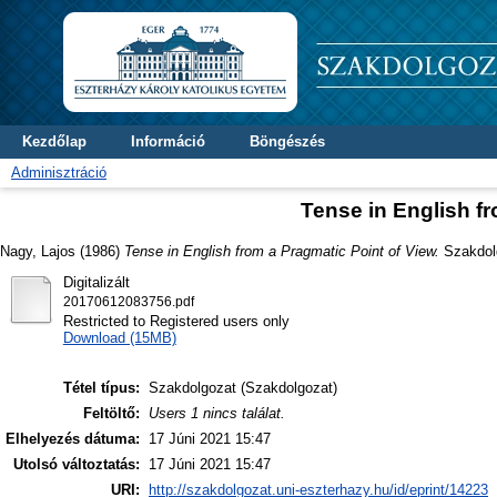
Kezdőlap
Információ
Böngészés
Adminisztráció
Tense in English fr
Nagy, Lajos
(1986)
Tense in English from a Pragmatic Point of View.
Szakdolg
Digitalizált
20170612083756.pdf
Restricted to Registered users only
Download (15MB)
Tétel típus:
Szakdolgozat (Szakdolgozat)
Feltöltő:
Users 1 nincs találat.
Elhelyezés dátuma:
17 Júni 2021 15:47
Utolsó változtatás:
17 Júni 2021 15:47
URI:
http://szakdolgozat.uni-eszterhazy.hu/id/eprint/14223