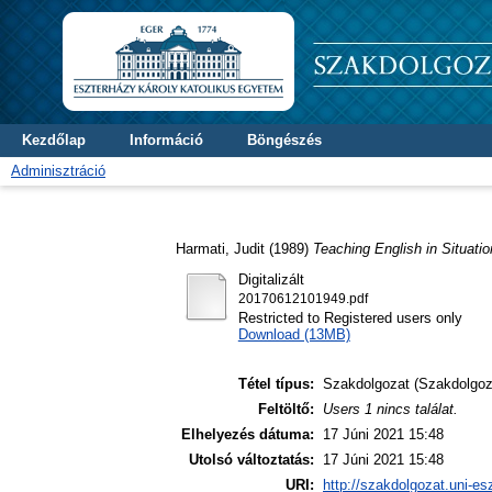
Kezdőlap
Információ
Böngészés
Adminisztráció
Harmati, Judit
(1989)
Teaching English in Situatio
Digitalizált
20170612101949.pdf
Restricted to Registered users only
Download (13MB)
Tétel típus:
Szakdolgozat (Szakdolgoz
Feltöltő:
Users 1 nincs találat.
Elhelyezés dátuma:
17 Júni 2021 15:48
Utolsó változtatás:
17 Júni 2021 15:48
URI:
http://szakdolgozat.uni-es