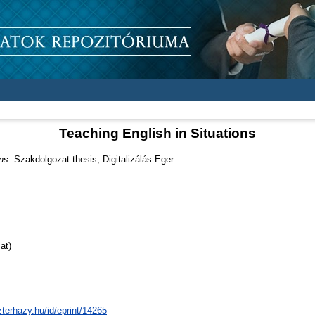
Teaching English in Situations
ns.
Szakdolgozat thesis, Digitalizálás Eger.
at)
zterhazy.hu/id/eprint/14265