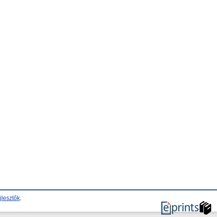
jlesztők
.