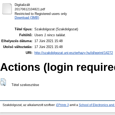
Digitalizált
20170612104821.pdf
Restricted to Registered users only
Download (3MB)
Tétel típus:
Szakdolgozat (Szakdolgozat)
Feltöltő:
Users 1 nincs találat.
Elhelyezés dátuma:
17 Júni 2021 15:48
Utolsó változtatás:
17 Júni 2021 15:48
URI:
http://szakdolgozat.uni-eszterhazy.hu/id/eprint/14272
Actions (login require
Tétel szekesztése
Szakdolgozat, az alkalamzott szoftver:
EPrints 3
amit a
School of Electronics an