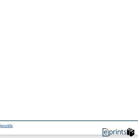
jlesztők
.