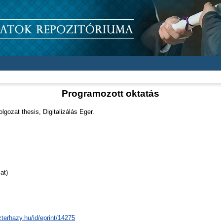
Programozott oktatás
gozat thesis, Digitalizálás Eger.
at)
zterhazy.hu/id/eprint/14275