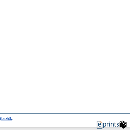
jlesztők
.