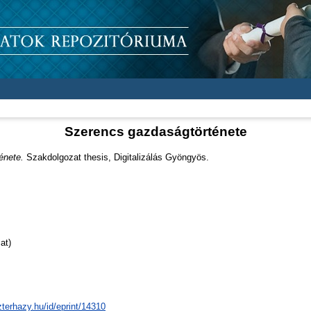
Szerencs gazdaságtörténete
énete.
Szakdolgozat thesis, Digitalizálás Gyöngyös.
at)
zterhazy.hu/id/eprint/14310