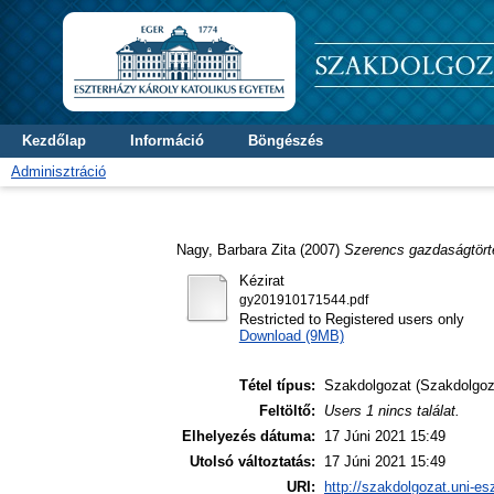
Kezdőlap
Információ
Böngészés
Adminisztráció
Nagy, Barbara Zita
(2007)
Szerencs gazdaságtört
Kézirat
gy201910171544.pdf
Restricted to Registered users only
Download (9MB)
Tétel típus:
Szakdolgozat (Szakdolgoz
Feltöltő:
Users 1 nincs találat.
Elhelyezés dátuma:
17 Júni 2021 15:49
Utolsó változtatás:
17 Júni 2021 15:49
URI:
http://szakdolgozat.uni-es