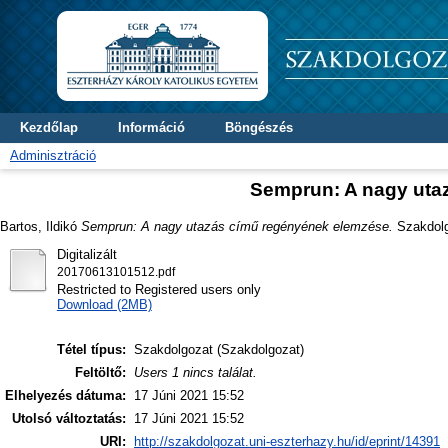
Kezdőlap
Információ
Böngészés
Adminisztráció
Semprun: A nagy uta
Bartos, Ildikó
Semprun: A nagy utazás című regényének elemzése.
Szakdolgo
Digitalizált
20170613101512.pdf
Restricted to Registered users only
Download (2MB)
Tétel típus:
Szakdolgozat (Szakdolgozat)
Feltöltő:
Users 1 nincs találat.
Elhelyezés dátuma:
17 Júni 2021 15:52
Utolsó változtatás:
17 Júni 2021 15:52
URI:
http://szakdolgozat.uni-eszterhazy.hu/id/eprint/14391