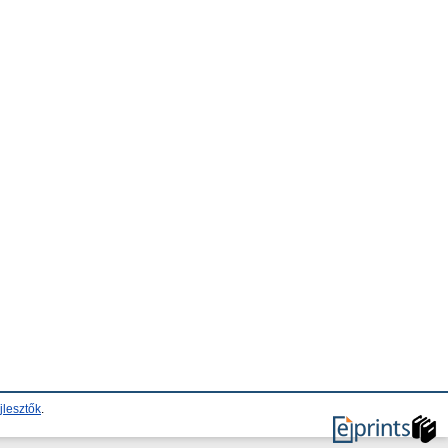
jlesztők
.