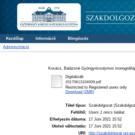
Kezdőlap
Információ
Böngészés
Adminisztráció
Kovács, Balázsné
Gyöngyössolymos monográfiáj
Digitalizált
20170613104009.pdf
Restricted to Registered users only
Download (2MB)
Tétel típus:
Szakdolgozat (Szakdolgoz
Feltöltő:
Users 1 nincs találat.
Elhelyezés dátuma:
17 Júni 2021 15:52
Utolsó változtatás:
17 Júni 2021 15:52
URI:
http://szakdolgozat.uni-es