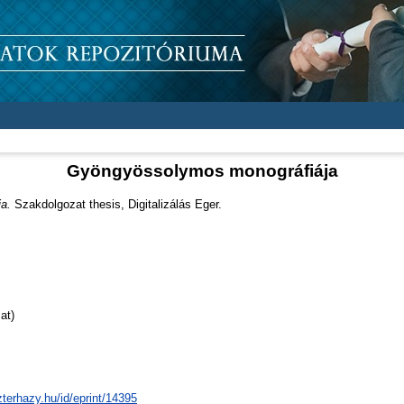
Gyöngyössolymos monográfiája
a.
Szakdolgozat thesis, Digitalizálás Eger.
at)
zterhazy.hu/id/eprint/14395