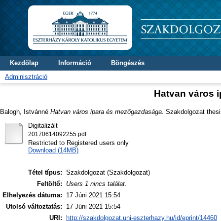
Kezdőlap
Információ
Böngészés
Adminisztráció
Hatvan város 
Balogh, Istvánné
Hatvan város ipara és mezőgazdasága.
Szakdolgozat thesis
Digitalizált
20170614092255.pdf
Restricted to Registered users only
Download (14MB)
Tétel típus:
Szakdolgozat (Szakdolgozat)
Feltöltő:
Users 1 nincs találat.
Elhelyezés dátuma:
17 Júni 2021 15:54
Utolsó változtatás:
17 Júni 2021 15:54
URI:
http://szakdolgozat.uni-eszterhazy.hu/id/eprint/14460