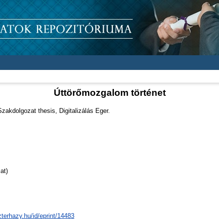
Úttörőmozgalom történet
zakdolgozat thesis, Digitalizálás Eger.
at)
zterhazy.hu/id/eprint/14483