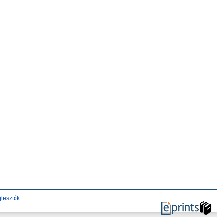
jlesztők
.