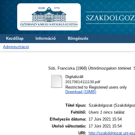
Kezdőlap
Információ
Böngészés
Adminisztráció
Sóti, Franciska
(1968)
Úttörőmozgalom történet.
S
Digitalizált
20170614111130.pdf
Restricted to Registered users only
Download (10MB)
Tétel típus:
Szakdolgozat (Szakdolgoz
Feltöltő:
Users 1 nincs találat.
Elhelyezés dátuma:
17 Júni 2021 15:54
Utolsó változtatás:
17 Júni 2021 15:54
URI:
http://szakdolgozat.uni-es