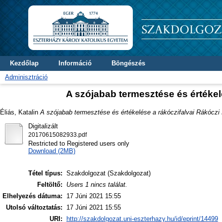
Kezdőlap
Információ
Böngészés
Adminisztráció
A szójabab termesztése és értékel
Éliás, Katalin
A szójabab termesztése és értékelése a rákóczifalvai Rákóczi 
Digitalizált
20170615082933.pdf
Restricted to Registered users only
Download (2MB)
Tétel típus:
Szakdolgozat (Szakdolgozat)
Feltöltő:
Users 1 nincs találat.
Elhelyezés dátuma:
17 Júni 2021 15:55
Utolsó változtatás:
17 Júni 2021 15:55
URI:
http://szakdolgozat.uni-eszterhazy.hu/id/eprint/14499