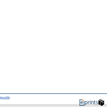
jlesztők
.