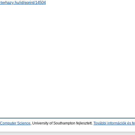
zterhazy.hu/id/eprint/14504
d Computer Science
, University of Southampton fejlesztett.
További információk és fe