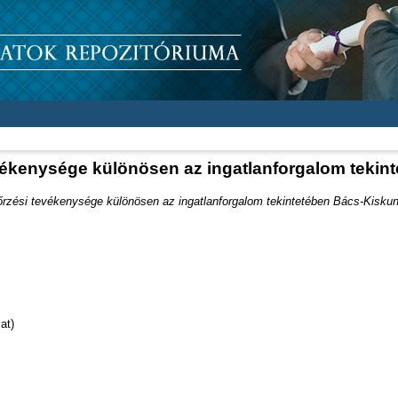
 tevékenysége különösen az ingatlanforgalom tek
enőrzési tevékenysége különösen az ingatlanforgalom tekintetében Bács-Kisk
at)