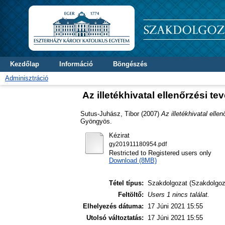
Kezdőlap
Információ
Böngészés
Adminisztráció
Az illetékhivatal ellenőrzési
Sutus-Juhász, Tibor
(2007)
Az illetékhivatal ell
Gyöngyös.
Kézirat
gy201911180954.pdf
Restricted to Registered users only
Download (8MB)
Tétel típus:
Szakdolgozat (Szakdolgoz
Feltöltő:
Users 1 nincs találat.
Elhelyezés dátuma:
17 Júni 2021 15:55
Utolsó változtatás:
17 Júni 2021 15:55