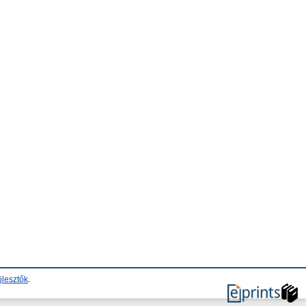
jlesztők
.