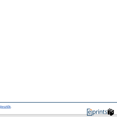
jlesztők
.