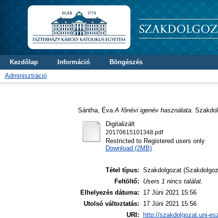
Kezdőlap
Információ
Böngészés
Adminisztráció
Sántha, Éva
A főnévi igenév használata.
Szakdolg
Digitalizált
20170615101348.pdf
Restricted to Registered users only
Download (2MB)
Tétel típus:
Szakdolgozat (Szakdolgoz
Feltöltő:
Users 1 nincs találat.
Elhelyezés dátuma:
17 Júni 2021 15:56
Utolsó változtatás:
17 Júni 2021 15:56
URI:
http://szakdolgozat.uni-es