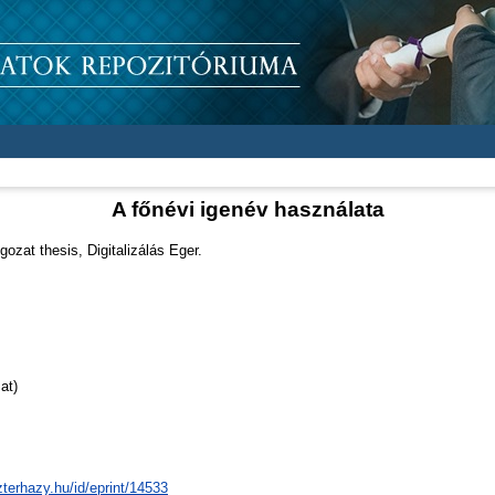
A főnévi igenév használata
ozat thesis, Digitalizálás Eger.
at)
zterhazy.hu/id/eprint/14533