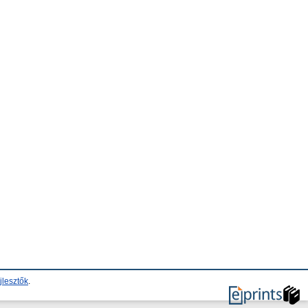
jlesztők
.