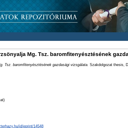
rzsönyalja Mg. Tsz. baromfitenyésztésének gazda
Mg. Tsz. baromfitenyésztésének gazdasági vizsgálata.
Szakdolgozat thesis, Di
at)
zterhazy.hu/id/eprint/14548