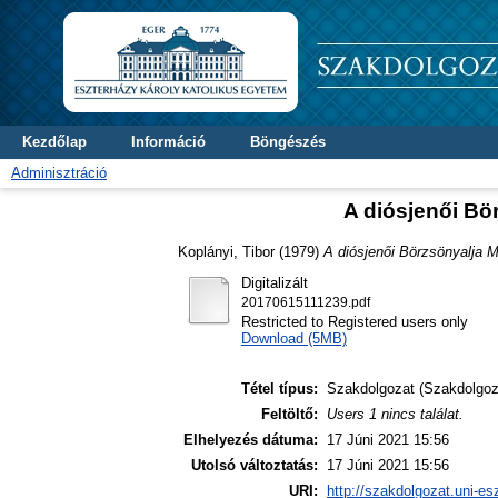
Kezdőlap
Információ
Böngészés
Adminisztráció
A diósjenői Bö
Koplányi, Tibor
(1979)
A diósjenői Börzsönyalja 
Digitalizált
20170615111239.pdf
Restricted to Registered users only
Download (5MB)
Tétel típus:
Szakdolgozat (Szakdolgoz
Feltöltő:
Users 1 nincs találat.
Elhelyezés dátuma:
17 Júni 2021 15:56
Utolsó változtatás:
17 Júni 2021 15:56
URI:
http://szakdolgozat.uni-es