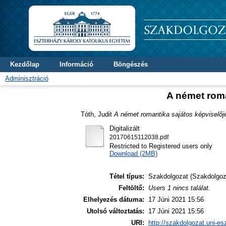
Kezdőlap
Információ
Böngészés
Adminisztráció
A német rom
Tóth, Judit
A német romantika sajátos képviselő
Digitalizált
20170615112038.pdf
Restricted to Registered users only
Download (2MB)
Tétel típus:
Szakdolgozat (Szakdolgoz
Feltöltő:
Users 1 nincs találat.
Elhelyezés dátuma:
17 Júni 2021 15:56
Utolsó változtatás:
17 Júni 2021 15:56
URI:
http://szakdolgozat.uni-es