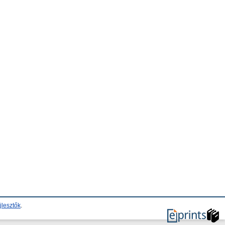
jlesztők
.